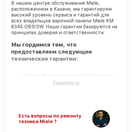
В нашем центре обслуживания Miele,
расположенном в Казани, мы гарантируем
высокий уровень сервиса и гарантий для
всех владельцев варочной панели Miele KM
6345 OBSISW. Наши гарантии базируются на
принципах доверия и ответственности.
Мы гордимся тем, что
предоставляем следующие
технические гарантии:
Только фирменные комплектующие
–
для всех видов восстановления
Развернуть
применяются исключительно
оригинальные детали.
Опытные мастера
– все работники
проходят обязательное обучение и
ежегодную аттестацию, что
Есть вопросы по ремонту
подтверждает их уровень мастерства.
техники Miele ?
Точное соблюдение сроков
– сервис
варочной панели KM 6345 OBSISW