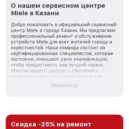
О нашем сервисном центре
Miele в Казани
Добро пожаловать в официальный сервисный
центр Miele в городе Казани. Мы предлагаем
профессиональный ремонт и обслуживание
устройств Miele для всех жителей города и
окрестностей. Наша команда состоит из
сертифицированных специалистов, которые
постоянно повышают свою квалификацию,
чтобы предоставить вам лучший сервис.
Миссия нашего центра — обеспечить
качественный и доступный ремонт для
каждого пользователя продукции Miele, вне
Развернуть
зависимости от сложности поломки. Мы
стремимся к тому, чтобы каждый клиент был
удовлетворен скоростью и качеством
предоставляемых услуг. Наша цель — стать
лучшим сервисным центром Miele в городе
Казани, постоянно повышая уровень доверия
и лояльности наших клиентов.
Скидка -25% на ремонт