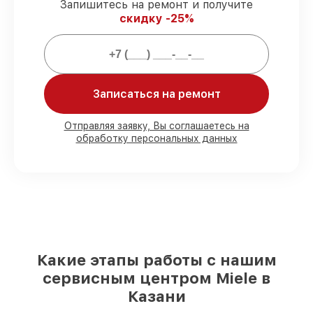
Запишитесь на ремонт и получите
выполняется строго в оговоренные
скидку -25%
сроки.
Гарантийное обслуживание
–
обслуживаем варочных панелей всегда
со строгим соблюдением гарантийных
обязательств.
Записаться на ремонт
Мы гарантируем:
Отправляя заявку, Вы соглашаетесь на
обработку персональных данных
80%
работ в присутствии заказчика
90%
комплектующих для варочных
панелей имеются в наличии или
доступны для быстрой доставки
Оригинальные запчасти и
качественные реплики на ваш выбор
–
с учётом всех запросов
85%
работ за 1–2 часа, если мастер
Какие этапы работы с нашим
приступает к сервису сразу
сервисным центром Miele в
Казани