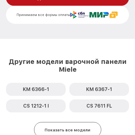
Ремонт модуля управления KM 6395
от 1900₽
Miele
Принимаем все формы оплаты
Замена сенсора KM 6395 Miele
от 1600₽
Другие модели варочной панели
Miele
KM 6366-1
KM 6367-1
CS 1212-1 I
CS 7611 FL
Показать все модели