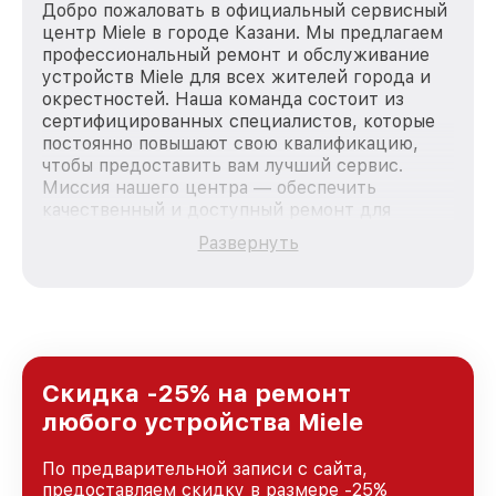
Добро пожаловать в официальный сервисный
центр Miele в городе Казани. Мы предлагаем
профессиональный ремонт и обслуживание
устройств Miele для всех жителей города и
окрестностей. Наша команда состоит из
сертифицированных специалистов, которые
постоянно повышают свою квалификацию,
чтобы предоставить вам лучший сервис.
Миссия нашего центра — обеспечить
качественный и доступный ремонт для
каждого пользователя продукции Miele, вне
Развернуть
зависимости от сложности поломки. Мы
стремимся к тому, чтобы каждый клиент был
удовлетворен скоростью и качеством
предоставляемых услуг. Наша цель — стать
лучшим сервисным центром Miele в городе
Казани, постоянно повышая уровень доверия
и лояльности наших клиентов.
Скидка -25% на ремонт
любого устройства Miele
По предварительной записи с сайта,
предоставляем скидку в размере -25%