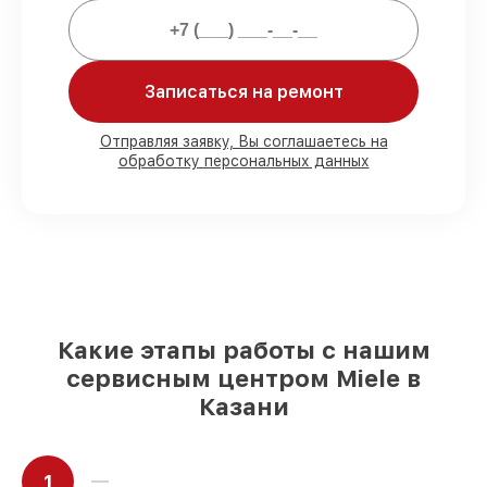
предоставляем официальное
гарантийное сопровождение после
починки.
Записаться на ремонт
Мы гарантируем:
Отправляя заявку, Вы соглашаетесь на
обработку персональных данных
80%
работ в присутствии заказчика
90%
комплектующих для варочных
панелей на складе или доступны для
быстрой доставки
Оригинальные запчасти и
качественные реплики на ваш выбор
–
под любые финансовые возможности
85%
работ за 1–2 часа, при немедленном
Какие этапы работы с нашим
начале работ
сервисным центром Miele в
Казани
1