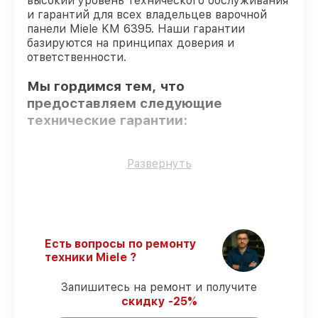
высокий уровень технического обслуживания
и гарантий для всех владельцев варочной
панели Miele KM 6395. Наши гарантии
базируются на принципах доверия и
ответственности.
Мы гордимся тем, что
предоставляем следующие
технические гарантии:
Оригинальные детали
– гарантируем
Развернуть
использование фирменных запчастей для
починки.
Сертифицированные инженеры
– все
работники проходят обязательное
обучение и ежегодную аттестацию, что
Есть вопросы по ремонту
подтверждает их уровень мастерства.
техники Miele ?
Соблюдение сроков обслуживания
–
сервис варочной панели KM 6395
Запишитесь на ремонт и получите
выполняется строго в оговоренные
скидку -25%
сроки.
Гарантийное обслуживание
–